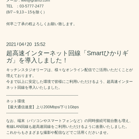
メール：leef@gram3.com
TEL ：03-5777-2477
(8/7～9,13～15を除く）
何卒ご了承の程よろしくお願い致します。
2021
04
20 15:52
/
/
超高速インターネット回線「Smartひかりギ
ガ」を導入しました！
キッチンスタジオリーフは、様々なオンライン配信でご活用いただくことが
増えております。
今まで以上に安定した環境で皆様にご利用いただけるよう、超高速インター
ネット回線を導入いたしました。
----------------------------------------------------------
ネット環境
【最大通信速度】上り200Mbps/下り1Gbps
----------------------------------------------------------
なお、端末（パソコンやスマートフォンなど）の同時接続可能台数も増え、
有線LAN回線も超高速回線をご利用いただけるように改善いたしました。
これからもさまざまな撮影や配信などでご活用くださいませ。